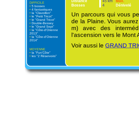
Distance
45 km
Max.
DIFFICILE
Bosses
4
Dénivelé
•
5 bosses
•
4 fantastiques
•
la "Clavoillon"
Un parcours qui vous per
•
le "Petit Tricot"
•
le "Grand Tricot"
de la Plaine. Vous aurez
•
Double-Bessey
•
le "Grand Sept"
m) avec des intermédi
•
la "Côte-d'Orienne
2013"
l'ascension vers le Mont 
•
la "Côte-d'Orienne
2014"
Voir aussi le
GRAND TRI
MOYENNE
•
la "Fun'Côte"
•
les "2 Réservoirs"