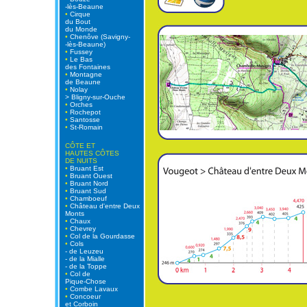
-lès-Beaune
•
Cirque
du Bout
du Monde
•
Chenôve (Savigny-
-lès-Beaune)
•
Fussey
•
Le Bas
des Fontaines
•
Montagne
de Beaune
•
Nolay
> Bligny-sur-Ouche
•
Orches
•
Rochepot
•
Santosse
•
St-Romain
CÔTE ET
HAUTES CÔTES
DE NUITS
•
Bruant Est
•
Bruant Ouest
•
Bruant Nord
•
Bruant Sud
•
Chamboeuf
•
Château d'entre Deux
Monts
•
Chaux
•
Chevrey
•
Col de la Gourdasse
•
Cols
- de Leuzeu
- de la Mialle
- de la Toppe
•
Col de
Pique-Chose
•
Combe Lavaux
•
Concoeur
et Corboin