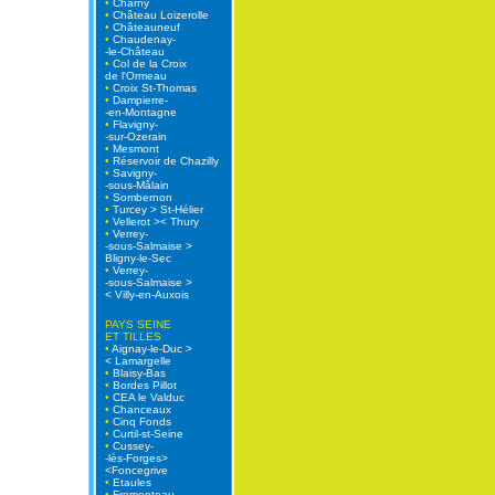
•
Charny
•
Château Loizerolle
•
Châteauneuf
•
Chaudenay-
-le-Château
•
Col de la Croix
de l'Ormeau
•
Croix St-Thomas
•
Dampierre-
-en-Montagne
•
Flavigny-
-sur-Ozerain
•
Mesmont
•
Réservoir de Chazilly
•
Savigny-
-sous-Mâlain
•
Sombernon
•
Turcey > St-Hélier
•
Vellerot >< Thury
•
Verrey-
-sous-Salmaise >
Bligny-le-Sec
•
Verrey-
-sous-Salmaise >
< Villy-en-Auxois
PAYS SEINE
ET TILLES
•
Aignay-le-Duc >
< Lamargelle
•
Blaisy-Bas
•
Bordes Pillot
•
CEA le Valduc
•
Chanceaux
•
Cinq Fonds
•
Curtil-st-Seine
•
Cussey-
-lès-Forges>
<Foncegrive
•
Etaules
•
Fromenteau