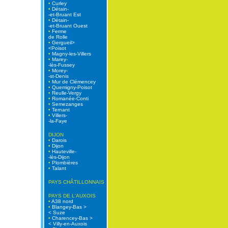
•
Curley
•
Détain-
-et-Bruant Est
•
Détain-
-et-Bruant Ouest
•
Ferme
de Rolle
•
Gergueil>
<Poisot
•
Magny-les-Villers
•
Marey-
-lès-Fussey
•
Morey-
-st-Denis
•
Mur de Clémencey
•
Quemigny-Poisot
•
Reulle-Vergy
•
Romanée-Conti
•
Semezanges
•
Ternant
•
Villers-
-la-Faye
DIJON
•
Darois
•
Dijon
•
Hauteville-
-lès-Dijon
•
Plombières
•
Talant
PAYS CHÂTILLONNAIS
PAYS DE L'AUXOIS
•
A38 nord
•
Blangey-Bas >
< Suze
•
Charencey-Bas >
< Villy-en-Auxois