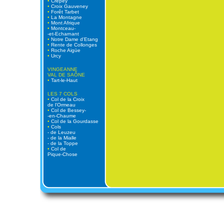
•
Crépey
•
Croix Gauveney
•
Forêt Tarbet
•
La Montagne
•
Mont Afrique
•
Montceau-
-et-Echarnant
•
Notre Dame d'Etang
•
Rente de Collonges
•
Roche Aigüe
•
Urcy
VINGEANNE
VAL DE SAÔNE
•
Tart-le-Haut
LES 7 COLS
•
Col de la Croix
de l'Ormeau
•
Col de Bessey-
-en-Chaume
•
Col de la Gourdasse
•
Cols
- de Leuzeu
- de la Mialle
- de la Toppe
•
Col de
Pique-Chose