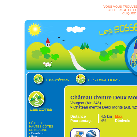
VOUS VOUS TROUVEZ
CETTE PAGE EST D
CLIQUEZ
Château d'entre Deux Mo
Vougeot (Alt. 246)
> Château d'entre Deux Monts (Alt. 42
Distance
4,5 km
Max.
Pourcentage
4%
Dénivelé
CÔTE ET
HAUTES CÔTES
DE BEAUNE
•
Bouilland
•
Bouze-