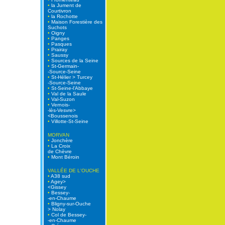
•
la Jument de
Courtivron
•
la Rochotte
•
Maison Forestière des
Suchots
•
Oigny
•
Panges
•
Pasques
•
Prairay
•
Saussy
•
Sources de la Seine
•
St-Germain-
-Source-Seine
•
St-Hélier > Turcey
-Source-Seine
•
St-Seine-l'Abbaye
•
Val de la Saule
•
Val-Suzon
•
Vernois-
-lès-Vesvre>
<Boussenois
•
Villotte-St-Seine
MORVAN
•
Jonchère
•
La Croix
de Chèvre
•
Mont Béroin
VALLÉE DE L'OUCHE
•
A38 sud
•
Agey>
<Gissey
•
Bessey-
-en-Chaume
•
Bligny-sur-Ouche
> Nolay
•
Col de Bessey-
-en-Chaume