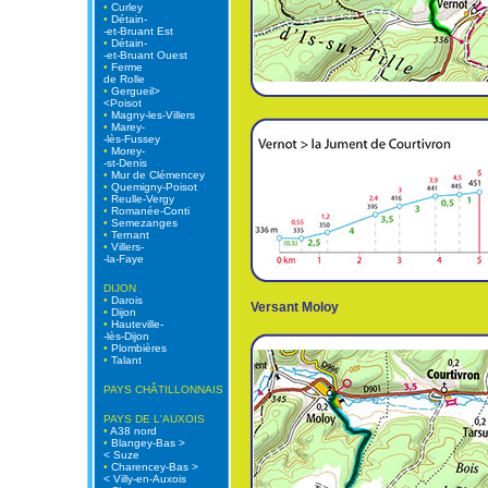
•
Curley
•
Détain-
-et-Bruant Est
•
Détain-
-et-Bruant Ouest
•
Ferme
de Rolle
•
Gergueil>
<Poisot
•
Magny-les-Villers
•
Marey-
-lès-Fussey
•
Morey-
-st-Denis
•
Mur de Clémencey
•
Quemigny-Poisot
•
Reulle-Vergy
•
Romanée-Conti
•
Semezanges
•
Ternant
•
Villers-
-la-Faye
DIJON
•
Darois
Versant Moloy
•
Dijon
•
Hauteville-
-lès-Dijon
•
Plombières
•
Talant
PAYS CHÂTILLONNAIS
PAYS DE L'AUXOIS
•
A38 nord
•
Blangey-Bas >
< Suze
•
Charencey-Bas >
< Villy-en-Auxois