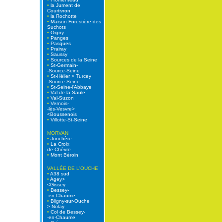
•
la Jument de
Courtivron
•
la Rochotte
•
Maison Forestière des
Suchots
•
Oigny
•
Panges
•
Pasques
•
Prairay
•
Saussy
•
Sources de la Seine
•
St-Germain-
-Source-Seine
•
St-Hélier > Turcey
-Source-Seine
•
St-Seine-l'Abbaye
•
Val de la Saule
•
Val-Suzon
•
Vernois-
-lès-Vesvre>
<Boussenois
•
Villotte-St-Seine
MORVAN
•
Jonchère
•
La Croix
de Chèvre
•
Mont Béroin
VALLÉE DE L'OUCHE
•
A38 sud
•
Agey>
<Gissey
•
Bessey-
-en-Chaume
•
Bligny-sur-Ouche
> Nolay
•
Col de Bessey-
-en-Chaume