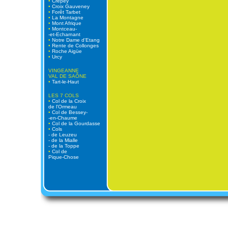
•
Crépey
•
Croix Gauveney
•
Forêt Tarbet
•
La Montagne
•
Mont Afrique
•
Montceau-
-et-Echarnant
•
Notre Dame d'Etang
•
Rente de Collonges
•
Roche Aigüe
•
Urcy
VINGEANNE
VAL DE SAÔNE
•
Tart-le-Haut
LES 7 COLS
•
Col de la Croix
de l'Ormeau
•
Col de Bessey-
-en-Chaume
•
Col de la Gourdasse
•
Cols
- de Leuzeu
- de la Mialle
- de la Toppe
•
Col de
Pique-Chose