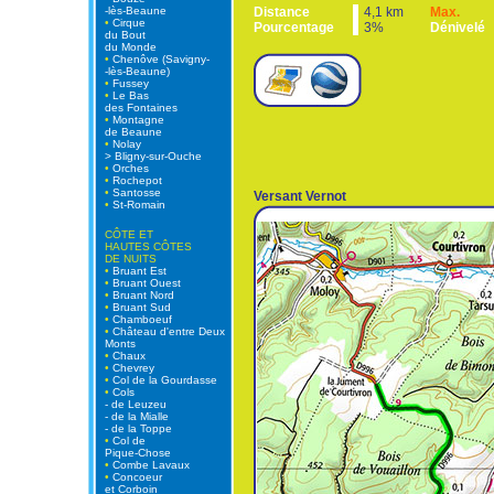
-lès-Beaune
Distance
4,1 km
Max.
•
Cirque
Pourcentage
3%
Dénivelé
du Bout
du Monde
•
Chenôve (Savigny-
-lès-Beaune)
•
Fussey
•
Le Bas
des Fontaines
•
Montagne
de Beaune
•
Nolay
> Bligny-sur-Ouche
•
Orches
•
Rochepot
•
Santosse
Versant Vernot
•
St-Romain
CÔTE ET
HAUTES CÔTES
DE NUITS
•
Bruant Est
•
Bruant Ouest
•
Bruant Nord
•
Bruant Sud
•
Chamboeuf
•
Château d'entre Deux
Monts
•
Chaux
•
Chevrey
•
Col de la Gourdasse
•
Cols
- de Leuzeu
- de la Mialle
- de la Toppe
•
Col de
Pique-Chose
•
Combe Lavaux
•
Concoeur
et Corboin