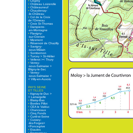
•
Charny
•
Château Loizerolle
•
Châteauneuf
•
Chaudenay-
-le-Château
•
Col de la Croix
de l'Ormeau
•
Croix St-Thomas
•
Dampierre-
-en-Montagne
•
Flavigny-
-sur-Ozerain
•
Mesmont
•
Réservoir de Chazilly
•
Savigny-
-sous-Mâlain
•
Sombernon
•
Turcey > St-Hélier
•
Vellerot >< Thury
•
Verrey-
-sous-Salmaise >
Bligny-le-Sec
•
Verrey-
-sous-Salmaise >
< Villy-en-Auxois
PAYS SEINE
ET TILLES
•
Aignay-le-Duc >
< Lamargelle
•
Blaisy-Bas
•
Bordes Pillot
•
CEA le Valduc
•
Chanceaux
•
Cinq Fonds
•
Curtil-st-Seine
•
Cussey-
-lès-Forges>
<Foncegrive
•
Etaules
•
Fromenteau