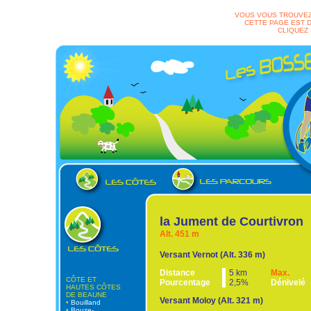
VOUS VOUS TROUVEZ
CETTE PAGE EST D
CLIQUEZ
la Jument de Courtivron
Alt. 451 m
Versant Vernot (Alt. 336 m)
Distance
5 km
Max.
CÔTE ET
Pourcentage
2,5%
Dénivelé
HAUTES CÔTES
DE BEAUNE
Versant Moloy (Alt. 321 m)
•
Bouilland
•
Bouze-