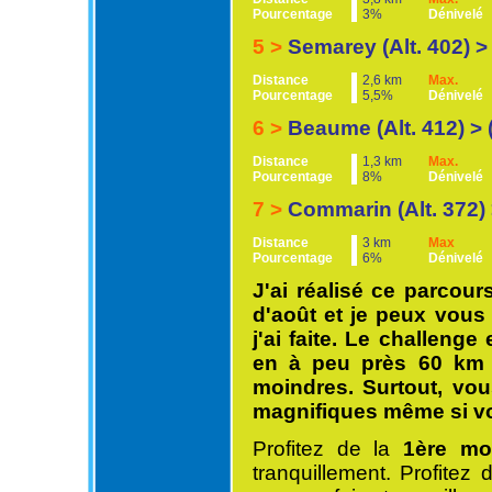
Pourcentage
3%
Dénivelé
5 >
Semarey (Alt. 402) > 
Distance
2,6 km
Max.
Pourcentage
5,5%
Dénivelé
6 >
Beaume (Alt. 412) > (
Distance
1,3 km
Max.
Pourcentage
8%
Dénivelé
7 >
Commarin (Alt. 372) >
Distance
3 km
Max
Pourcentage
6%
Dénivelé
J'ai réalisé ce parcou
d'août et je peux vous 
j'ai faite. Le challeng
en à peu près 60 km 
moindres. Surtout, vo
magnifiques même si vo
Profitez de la
1ère mo
tranquillement. Profite