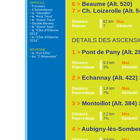
6 >
Beaume (Alt. 520)
DIFFICILE
•
5 bosses
7 >
Ch. Loizerolle (Alt. 5
•
4 fantastiques
•
la "Clavoillon"
•
le "Petit Tricot"
•
le "Grand Tricot"
Distance
62 km
Max.
•
Double-Bessey
Bosses
7
Dénivelé
•
le "Grand Sept"
•
la "Côte-d'Orienne
2013"
•
la "Côte-d'Orienne
DETAILS DES ASCENSI
2014"
MOYENNE
1 >
Pont de Pany (Alt. 2
•
la "Fun'Côte"
•
les "2 Réservoirs"
Distance
9.3 km
Max.
Pourcentage
3%
Dénivelé
2 >
Echannay (Alt. 422)
Distance
1,6 km
Max.
Pourcentage
7%
Dénivelé
3 >
Montoillot (Alt. 384) 
Distance
2,2 km
Max.
Pourcentage
7%
Dénivelé
4 >
Aubigny-lès-Sombern
Distance
3,8 km
Max.