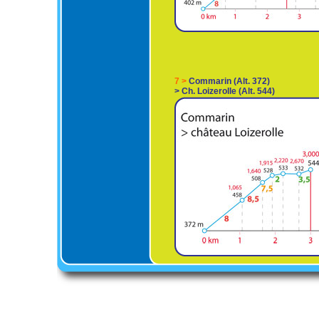
7 >
Commarin (Alt. 372)
> Ch. Loizerolle (Alt. 544)