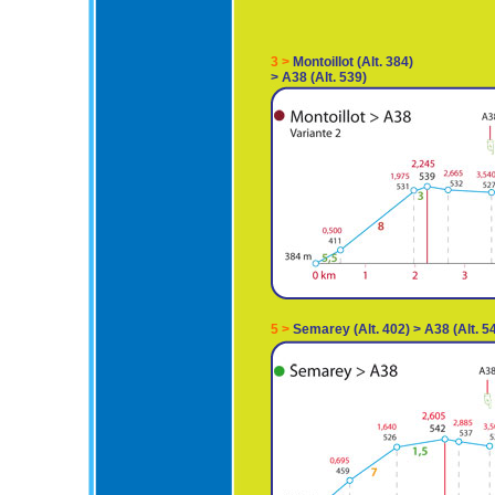
3 >
Montoillot (Alt. 384)
> A38 (Alt. 539)
5 >
Semarey (Alt. 402) > A38 (Alt. 5