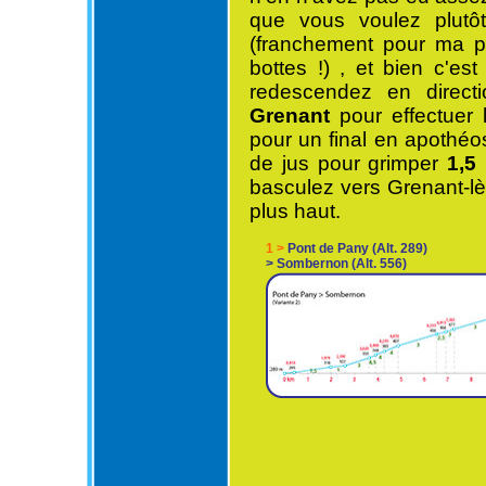
que vous voulez plutô
(franchement pour ma par
bottes !) , et bien c'es
redescendez en direct
Grenant
pour effectuer 
pour un final en apothéos
de jus pour grimper
1,5
basculez vers Grenant-l
plus haut.
1 >
Pont de Pany (Alt. 289)
>
Sombernon (Alt. 556)