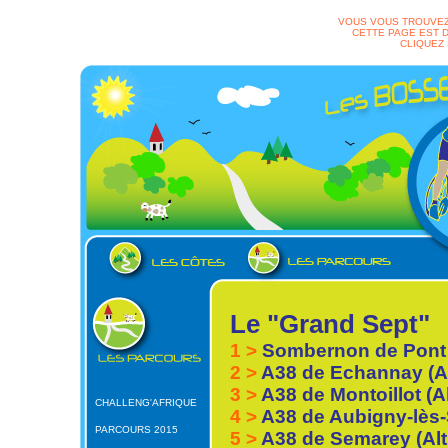
VOUS VOUS TROUVEZ
CETTE PAGE EST D
CLIQUEZ
Le "Grand Sept"
1 >
Sombernon de Pont d
2 >
A38 de Echannay (Al
3 >
A38 de Montoillot (Al
CHALLENG'AFRIQUE
4 >
A38 de Aubigny-lès-
PARCOURS 2015
5 >
A38 de Semarey (Alt