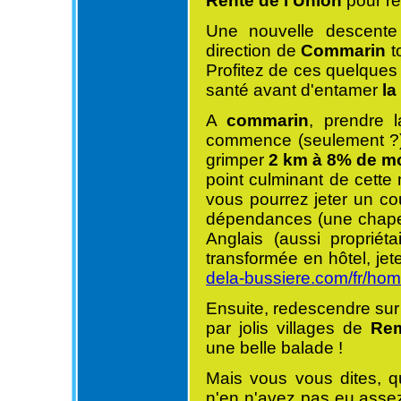
Rente de l'Union
pour re
Une nouvelle descente
direction de
Commarin
t
Profitez de ces quelques 
santé avant d'entamer
la
A
commarin
, prendre 
commence (seulement ?) à
grimper
2 km à 8% de 
point culminant de cett
vous pourrez jeter un co
dépendances (une chapel
Anglais (aussi propriét
transformée en hôtel, jete
dela-bussiere.com/fr/hom
Ensuite, redescendre su
par jolis villages de
Rem
une belle balade !
Mais vous vous dites, q
n'en n'avez pas eu assez