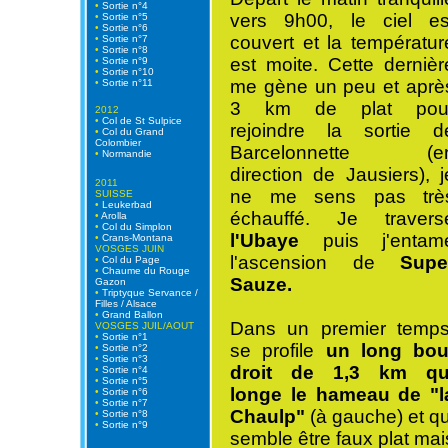
•
Sortie n°4
vers 9h00, le ciel es
•
Sortie n°5
•
Sortie n°6
couvert et la températur
•
Sortie n°7
•
Sortie n°8
est moite. Cette dernièr
•
Sortie n°9
•
Sortie n°10
me gène un peu et aprè
•
Sortie n°11
3 km de plat pou
2012
•
Col de St Sulpice
rejoindre la sortie d
•
Col du Grand
Colombier
Barcelonnette (e
•
Normandie
direction de Jausiers), j
2011
ne me sens pas trè
SUISSE
•
Leukerbad
échauffé. Je travers
•
Arolla
•
Col du Simplon
l'Ubaye
puis j'entam
•
Crans-Montana
VOSGES JUIN
l'ascension de
Supe
•
Col du Page
•
Chaume du Rouge
Sauze.
Gazon
•
Triptyque Servance /
Filles / Alsace
•
Grand Ballon
Dans un premier temps
VOSGES JUIL/AOUT
•
Sortie n°1
se profile
un long bou
•
Sortie n°2
•
Sortie n°3
droit de 1,3 km qu
•
Sortie n°4
•
Sortie n°5
longe le hameau de "l
•
Sortie n°6
•
Sortie n°7
Chaulp"
(à gauche) et qu
•
Sortie n°8
•
Sortie n°9
semble être faux plat mai