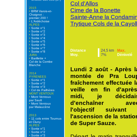
Col d'Allos
2015
Cime de la Bonette
•
BRM Varois-et-
Chaignot :
Sainte-Anne la Condami
premier 200 !
•
L'Ardéchoise
Trytique Cols de la Cayol
ALPES
•
Sortie n°1
•
Sortie n°2
•
Sortie n°3
•
Sortie n°4
•
Sortie n°5
•
Sortie n°6
•
Sortie n°7
Distance
24,5 km
Max.
•
Sortie n°8
Moy.
7%
Dénivelé
JURA
•
Barillette +
Col de la Combe
Blanche
Lundi 2 août - Après l
2014
montée de Pra Lou
PYRENEES
•
Sortie n°1
fraîchement effectuée l
•
Sortie n°2
•
Sortie n°3
veille en fin d'après
•
Col de Pailhères
MONT VENTOUX
midi, je décidai
•
Mont Ventoux
par Sault
d'enchaîner ave
•
Mont Ventoux
par Malaucène
l'objectif suivant 
l'ascension de la statio
2013
•
11 cols entre Tournus
de Super Sauze.
et Cluny
ALPES
•
Sortie n°1
•
Sortie n°2
Départ le matin tranquill
•
Sortie n°3