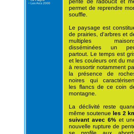
pente de radoucit et m
•
Les Arcs 2000
permet de reprendre mo
souffle.
Le paysage est constitu
de prairies, d'arbres et d
multiples maison
disséminées un pe
partout. Le temps est gri
et les couleurs ont du ma
à ressortir notamment pa
la présence de roche
noires qui caractérisen
les flancs de ce coin d
montagne.
La déclivité reste quan
même soutenue
les 2 k
suivant avec 6%
et un
nouvelle rupture de pent
se profile aux abord