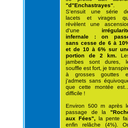
"d"Enchastrayes"
.
S'ensuit une série d
lacets et virages qu
révèlent une ascensio
d'une
irrégularit
infernale : on pass
sans cesse de 6 à 10
et de 10 à 6% sur un
portion de 2 km.
Le
jambes sont dures, l
souffle est fort, je transpir
à grosses gouttes e
j'admets sans équivoqu
que cette montée est
difficile !
Environ 500 m après l
passage de la
"Roch
aux Fées",
la pente fai
enfin relâche (4%). O