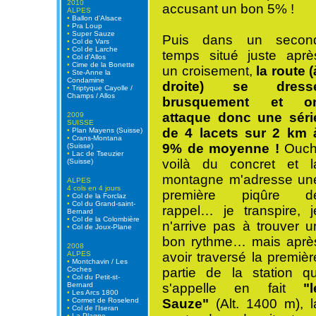
2010
accusant un bon 5% !
ALPES
•
Ballon d'Alsace
•
Pra Loup
•
Super Sauze
Puis dans un secon
•
Col de Vars
•
Col de Larche
temps situé juste aprè
•
Col d'Allos
•
Cime de la Bonette
un croisement,
la route (
•
Ste-Anne la
Condamine
droite) se dress
•
Triptyque Cayolle /
Champs / Allos
brusquement et o
attaque donc une séri
2009
SUISSE
de 4 lacets sur 2 km 
•
Plan Mayens (Suisse)
•
Crans-Montana
9% de moyenne !
Ouch
(Suisse)
•
Lac de Tseuzier
voilà du concret et l
(Suisse)
montagne m'adresse un
ALPES
4 cols en 4 jours
première piqûre d
•
Col de la Forclaz
•
Col du Grand-saint-
rappel… je transpire, j
Bernard
•
Col de la Colombière
n'arrive pas à trouver u
•
Col de Joux-Plane
bon rythme… mais aprè
2008
ALPES
avoir traversé la premièr
•
Montchavin / Les
Coches
partie de la station qu
•
Col du Petit-st-
Bernard
s'appelle en fait
"l
•
Les Arcs 1800
•
Cormet de Roselend
Sauze"
(Alt. 1400 m), l
•
Col de l'Iseran
•
La Plagne