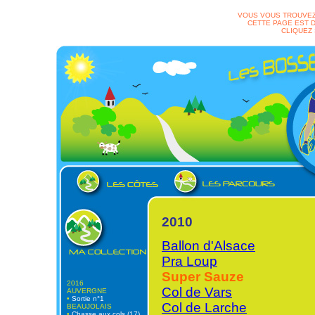
VOUS VOUS TROUVEZ
CETTE PAGE EST D
CLIQUEZ
2010
Ballon d'Alsace
Pra Loup
Super Sauze
2016
Col de Vars
AUVERGNE
•
Sortie n°1
Col de Larche
BEAUJOLAIS
•
Chasse aux cols (17)