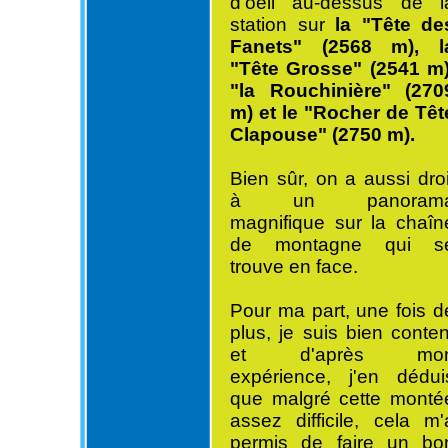
d'oeil au-dessus de l
station sur
la "Tête de
Fanets" (2568 m), l
"Tête Grosse" (2541 m)
"la Rouchinière" (270
m) et le "Rocher de Têt
Clapouse" (2750 m).
Bien sûr, on a aussi droi
à un panoram
magnifique sur la chaîn
de montagne qui s
trouve en face.
Pour ma part, une fois d
plus, je suis bien conten
et d'après mo
expérience, j'en dédui
que malgré cette monté
assez difficile, cela m'
permis de faire un bo