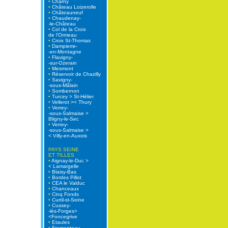
•
Charny
•
Château Loizerolle
•
Châteauneuf
•
Chaudenay-
-le-Château
•
Col de la Croix
de l'Ormeau
•
Croix St-Thomas
•
Dampierre-
-en-Montagne
•
Flavigny-
-sur-Ozerain
•
Mesmont
•
Réservoir de Chazilly
•
Savigny-
-sous-Mâlain
•
Sombernon
•
Turcey > St-Hélier
•
Vellerot >< Thury
•
Verrey-
-sous-Salmaise >
Bligny-le-Sec
•
Verrey-
-sous-Salmaise >
< Villy-en-Auxois
PAYS SEINE
ET TILLES
•
Aignay-le-Duc >
< Lamargelle
•
Blaisy-Bas
•
Bordes Pillot
•
CEA le Valduc
•
Chanceaux
•
Cinq Fonds
•
Curtil-st-Seine
•
Cussey-
-lès-Forges>
<Foncegrive
•
Etaules
•
Fromenteau