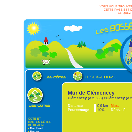
VOUS VOUS TROUVEZ
CETTE PAGE EST D
CLIQUEZ
Mur de Clémencey
Clémencey (Alt. 383) >Clémencey (Alt
Distance
0,9 km
Max.
Pourcentage
10%
Dénivelé
CÔTE ET
HAUTES CÔTES
DE BEAUNE
•
Bouilland
•
Bouze-