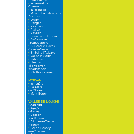
•
la Jument de
Courtivron
•
la Rochotte
•
Maison Forestière des
Suchots
•
Oigny
•
Panges
•
Pasques
•
Prairay
•
Saussy
•
Sources de la Seine
•
St-Germain-
-Source-Seine
•
St-Hélier > Turcey
-Source-Seine
•
St-Seine-l'Abbaye
•
Val de la Saule
•
Val-Suzon
•
Vernois-
-lès-Vesvre>
<Boussenois
•
Villotte-St-Seine
MORVAN
•
Jonchère
•
La Croix
de Chèvre
•
Mont Béroin
VALLÉE DE L'OUCHE
•
A38 sud
•
Agey>
<Gissey
•
Bessey-
-en-Chaume
•
Bligny-sur-Ouche
> Nolay
•
Col de Bessey-
-en-Chaume