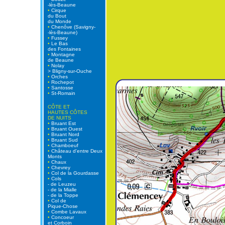
-lès-Beaune
•
Cirque
du Bout
du Monde
•
Chenôve (Savigny-
-lès-Beaune)
•
Fussey
•
Le Bas
des Fontaines
•
Montagne
de Beaune
•
Nolay
> Bligny-sur-Ouche
•
Orches
•
Rochepot
•
Santosse
•
St-Romain
CÔTE ET
HAUTES CÔTES
DE NUITS
•
Bruant Est
•
Bruant Ouest
•
Bruant Nord
•
Bruant Sud
•
Chamboeuf
•
Château d'entre Deux
Monts
•
Chaux
•
Chevrey
•
Col de la Gourdasse
•
Cols
- de Leuzeu
- de la Mialle
- de la Toppe
•
Col de
Pique-Chose
•
Combe Lavaux
•
Concoeur
et Corboin