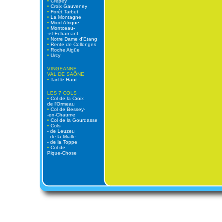
•
Crépey
•
Croix Gauveney
•
Forêt Tarbet
•
La Montagne
•
Mont Afrique
•
Montceau-
-et-Echarnant
•
Notre Dame d'Etang
•
Rente de Collonges
•
Roche Aigüe
•
Urcy
VINGEANNE
VAL DE SAÔNE
•
Tart-le-Haut
LES 7 COLS
•
Col de la Croix
de l'Ormeau
•
Col de Bessey-
-en-Chaume
•
Col de la Gourdasse
•
Cols
- de Leuzeu
- de la Mialle
- de la Toppe
•
Col de
Pique-Chose