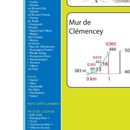
•
Curley
•
Détain-
-et-Bruant Est
•
Détain-
-et-Bruant Ouest
•
Ferme
de Rolle
•
Gergueil>
<Poisot
•
Magny-les-Villers
•
Marey-
-lès-Fussey
•
Morey-
-st-Denis
•
Mur de Clémencey
•
Quemigny-Poisot
•
Reulle-Vergy
•
Romanée-Conti
•
Semezanges
•
Ternant
•
Villers-
-la-Faye
DIJON
•
Darois
•
Dijon
•
Hauteville-
-lès-Dijon
•
Plombières
•
Talant
PAYS CHÂTILLONNAIS
PAYS DE L'AUXOIS
•
A38 nord
•
Blangey-Bas >
< Suze
•
Charencey-Bas >
< Villy-en-Auxois